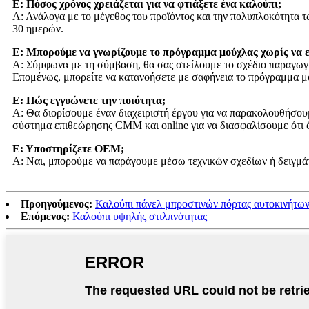
Ε: Πόσος χρόνος χρειάζεται για να φτιάξετε ένα καλούπι;
Α: Ανάλογα με το μέγεθος του προϊόντος και την πολυπλοκότητα τ
30 ημερών.
Ε: Μπορούμε να γνωρίζουμε το πρόγραμμα μούχλας χωρίς να ε
Α: Σύμφωνα με τη σύμβαση, θα σας στείλουμε το σχέδιο παραγωγής
Επομένως, μπορείτε να κατανοήσετε με σαφήνεια το πρόγραμμα μ
Ε: Πώς εγγυώνετε την ποιότητα;
Α: Θα διορίσουμε έναν διαχειριστή έργου για να παρακολουθήσουμε
σύστημα επιθεώρησης CMM και online για να διασφαλίσουμε ότι ό
Ε: Υποστηρίζετε OEM;
Α: Ναι, μπορούμε να παράγουμε μέσω τεχνικών σχεδίων ή δειγμά
Προηγούμενος:
Καλούπι πάνελ μπροστινών πόρτας αυτοκινήτω
Επόμενος:
Καλούπι υψηλής στιλπνότητας