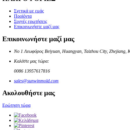
Σχετικά με εμάς
Προϊόντα
Συχνές ερωτήσεις
Επικοινωνήστε μαζί μας
Επικοινωνήστε μαζί μας
Νο 1 Λεωφόρος Beiyuan, Huangyan, Taizhou City, Zhejiang, 
Καλέστε μας τώρα:
0086 13957617816
sales@sunwinmold.com
Ακολουθήστε μας
Ερώτηση τώρα