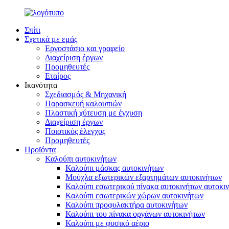
Σπίτι
Σχετικά με εμάς
Εργοστάσιο και γραφείο
Διαχείριση έργων
Προμηθευτές
Εταίρος
Ικανότητα
Σχεδιασμός & Μηχανική
Παρασκευή καλουπιών
Πλαστική χύτευση με έγχυση
Διαχείριση έργων
Ποιοτικός έλεγχος
Προμηθευτές
Προϊόντα
Καλούπι αυτοκινήτων
Καλούπι μάσκας αυτοκινήτων
Μούχλα εξωτερικών εξαρτημάτων αυτοκινήτων
Καλούπι εσωτερικού πίνακα αυτοκινήτων αυτοκι
Καλούπι εσωτερικών χώρων αυτοκινήτων
Καλούπι προφυλακτήρα αυτοκινήτων
Καλούπι του πίνακα οργάνων αυτοκινήτων
Καλούπι με φυσικό αέριο