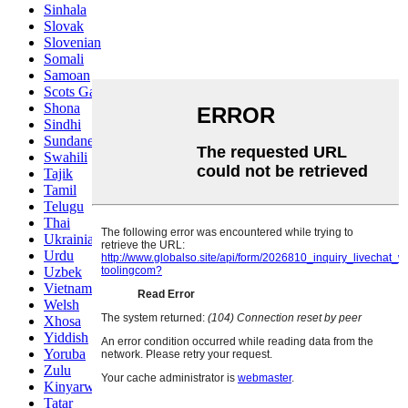
Sinhala
Slovak
Slovenian
Somali
Samoan
Scots Gaelic
Shona
Sindhi
Sundanese
Swahili
Tajik
Tamil
Telugu
Thai
Ukrainian
Urdu
Uzbek
Vietnamese
Welsh
Xhosa
Yiddish
Yoruba
Zulu
Kinyarwanda
Tatar