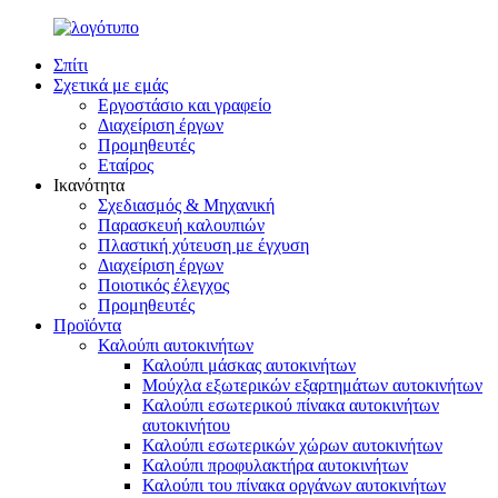
Σπίτι
Σχετικά με εμάς
Εργοστάσιο και γραφείο
Διαχείριση έργων
Προμηθευτές
Εταίρος
Ικανότητα
Σχεδιασμός & Μηχανική
Παρασκευή καλουπιών
Πλαστική χύτευση με έγχυση
Διαχείριση έργων
Ποιοτικός έλεγχος
Προμηθευτές
Προϊόντα
Καλούπι αυτοκινήτων
Καλούπι μάσκας αυτοκινήτων
Μούχλα εξωτερικών εξαρτημάτων αυτοκινήτων
Καλούπι εσωτερικού πίνακα αυτοκινήτων
αυτοκινήτου
Καλούπι εσωτερικών χώρων αυτοκινήτων
Καλούπι προφυλακτήρα αυτοκινήτων
Καλούπι του πίνακα οργάνων αυτοκινήτων