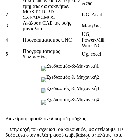
1
εσωτερικών και εξωτερικών
Acad
τμημάτων αυτοκινήτων
MOXT 2D, 3D
2
UG, Acad
ΣΧΕΔΙΑΣΜΟΣ
Ανάλυση CAE της ροής
3
Μούχλας
μοντέλου
UG,
4
Προγραμματισμός CNC
Power-Mill,
Work NC
Προγραμματισμός
5
Ug, execl
διαδικασίας
Διαχείριση προφίλ σχεδιασμού μούχλας
1 Στην αρχή του σχεδιασμού καλουπιών, θα στείλουμε 3D
δεδομένα στον πελάτη, αφού επιβεβαίωσε ο πελάτης, τότε