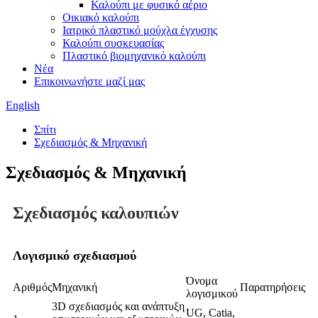
Καλούπι με φυσικό αέριο
Οικιακό καλούπι
Ιατρικό πλαστικό μούχλα έγχυσης
Καλούπι συσκευασίας
Πλαστικό βιομηχανικό καλούπι
Νέα
Επικοινωνήστε μαζί μας
English
Σπίτι
Σχεδιασμός & Μηχανική
Σχεδιασμός & Μηχανική
Σχεδιασμός καλουπιών
Λογισμικό σχεδιασμού
Όνομα
Αριθμός
Μηχανική
Παρατηρήσεις
λογισμικού
3D σχεδιασμός και ανάπτυξη
UG, Catia,