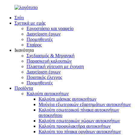
Σπίτι
Σχετικά με εμάς
Εργοστάσιο και γραφείο
Διαχείριση έργων
Προμηθευτές
Εταίρος
Ικανότητα
Σχεδιασμός & Μηχανική
Παρασκευή καλουπιών
Πλαστική χύτευση με έγχυση
Διαχείριση έργων
Ποιοτικός έλεγχος
Προμηθευτές
Προϊόντα
Καλούπι αυτοκινήτων
Καλούπι μάσκας αυτοκινήτων
Μούχλα εξωτερικών εξαρτημάτων αυτοκινήτων
Καλούπι εσωτερικού πίνακα αυτοκινήτων
αυτοκινήτου
Καλούπι εσωτερικών χώρων αυτοκινήτων
Καλούπι προφυλακτήρα αυτοκινήτων
Καλούπι του πίνακα οργάνων αυτοκινήτων