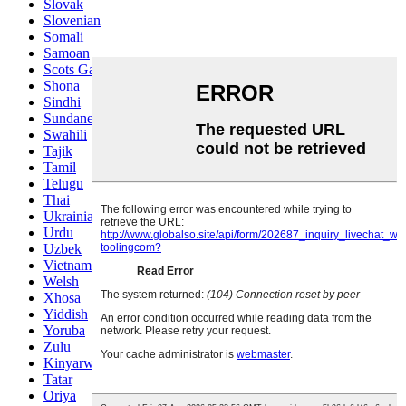
Slovak
Slovenian
Somali
Samoan
Scots Gaelic
Shona
Sindhi
Sundanese
Swahili
Tajik
Tamil
Telugu
Thai
Ukrainian
Urdu
Uzbek
Vietnamese
Welsh
Xhosa
Yiddish
Yoruba
Zulu
Kinyarwanda
Tatar
Oriya