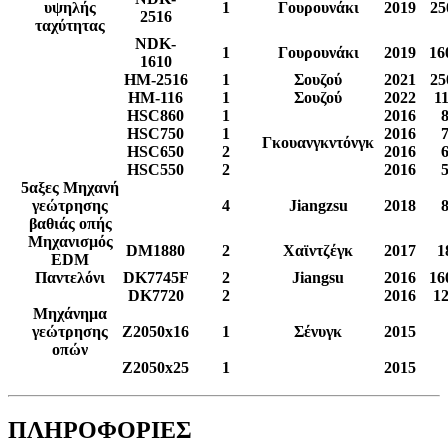
υψηλής
1
Γουρουνάκι
2019
25
2516
ταχύτητας
NDK-
1
Γουρουνάκι
2019
16
1610
HM-2516
1
Σουζού
2021
25
HM-116
1
Σουζού
2022
1
HSC860
1
2016
HSC750
1
2016
Γκουανγκντόνγκ
HSC650
2
2016
HSC550
2
2016
5αξες Μηχανή
γεώτρησης
4
Jiangzsu
2018
βαθιάς οπής
Μηχανισμός
DM1880
2
Χαϊντζέγκ
2017
1
EDM
Παντελόνι
DK7745F
2
Jiangsu
2016
16
DK7720
2
2016
1
Μηχάνημα
γεώτρησης
Z2050x16
1
Σένυγκ
2015
οπών
Z2050x25
1
2015
ΠΛΗΡΟΦΟΡΙΕΣ