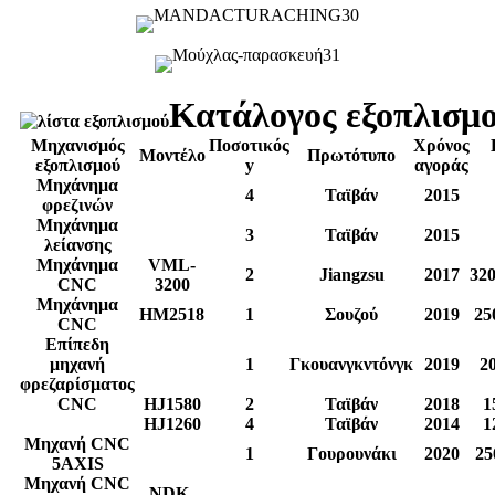
Κατάλογος εξοπλισμ
Μηχανισμός
Ποσοτικός
Χρόνος
Μοντέλο
Πρωτότυπο
εξοπλισμού
y
αγοράς
Μηχάνημα
4
Ταϊβάν
2015
φρεζινών
Μηχάνημα
3
Ταϊβάν
2015
λείανσης
Μηχάνημα
VML-
2
Jiangzsu
2017
32
CNC
3200
Μηχάνημα
HM2518
1
Σουζού
2019
25
CNC
Επίπεδη
μηχανή
1
Γκουανγκντόνγκ
2019
2
φρεζαρίσματος
CNC
HJ1580
2
Ταϊβάν
2018
1
HJ1260
4
Ταϊβάν
2014
1
Μηχανή CNC
1
Γουρουνάκι
2020
25
5AXIS
Μηχανή CNC
NDK-