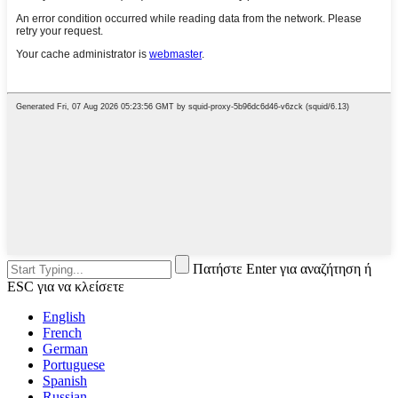
Πατήστε Enter για αναζήτηση ή
ESC για να κλείσετε
English
French
German
Portuguese
Spanish
Russian