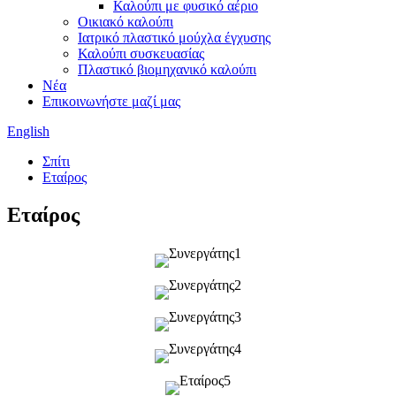
Καλούπι με φυσικό αέριο
Οικιακό καλούπι
Ιατρικό πλαστικό μούχλα έγχυσης
Καλούπι συσκευασίας
Πλαστικό βιομηχανικό καλούπι
Νέα
Επικοινωνήστε μαζί μας
English
Σπίτι
Εταίρος
Εταίρος