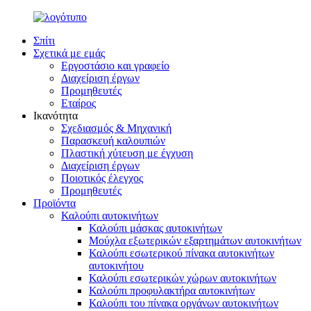
Σπίτι
Σχετικά με εμάς
Εργοστάσιο και γραφείο
Διαχείριση έργων
Προμηθευτές
Εταίρος
Ικανότητα
Σχεδιασμός & Μηχανική
Παρασκευή καλουπιών
Πλαστική χύτευση με έγχυση
Διαχείριση έργων
Ποιοτικός έλεγχος
Προμηθευτές
Προϊόντα
Καλούπι αυτοκινήτων
Καλούπι μάσκας αυτοκινήτων
Μούχλα εξωτερικών εξαρτημάτων αυτοκινήτων
Καλούπι εσωτερικού πίνακα αυτοκινήτων
αυτοκινήτου
Καλούπι εσωτερικών χώρων αυτοκινήτων
Καλούπι προφυλακτήρα αυτοκινήτων
Καλούπι του πίνακα οργάνων αυτοκινήτων