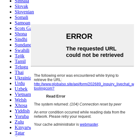
Sinhala
Slovak
Slovenian
Somali
Samoan
Scots Gaelic
Shona
Sindhi
Sundanese
Swahili
Tajik
Tamil
Telugu
Thai
Ukrainian
Urdu
Uzbek
Vietnamese
Welsh
Xhosa
Yiddish
Yoruba
Zulu
Kinyarwanda
Tatar