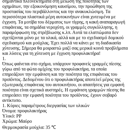
σημαντικά πλεονεκτήματα στη μείωση της ποιότητας των
οχημάτων, την εξοικονόμηση καυσίμου, την προώθηση της
προστασίας του περιβάλλοντος και την ανακυκλώσιμη. Τα
περισσότερα πλαστικά μέρη αυτοκινήτων είναι χυτευμένα με
έγχυση. Τα μοτίβα του δέρματος των τίγρης, η κακή αναπαραγωγή
επιφάνειας, τα σημάδια νεροχύτη, οι γραμμές συγκόλλησης, η
παραμόρφωση της στρέβλωσης κ.λπ. Αυτά τα ελαττώματα δεν
σχετίζονται μόνο με τα υλικά, αλλά και με το σχεδιασμό δομικού
σχεδιασμού και μούχλας. Έχει πολλά να κάνει με τη διαδικασία
χύτευσης. Σήμερα θα μοιραστώ μαζί σας μερικά κοινά προβλήματα
και λύσεις για τη χύτευση με έγχυση προφυλακτήρα!
1.
Όπως φαίνεται στο σχήμα, υπάρχουν προφανείς γραμμές πίεσης
γύρω από τα φώτα ομίχλης του προφυλακτήρα, τα οποία
επηρεάζουν την εμφάνιση και την ποιότητα της επιφάνειας του
προϊόντος. Δεδομένου ότι ο προφυλακτήρας αποτελεί μέρος της
εξωτερικής επιφάνειας του αυτοκινήτου, οι απαιτήσεις για εμφανή
ποιότητα είναι σχετικά αυστηρές. Η εμφάνιση γραμμών πίεσης θα
επηρεάσει την εμφανή ποιότητα του προϊόντος. έχουν σοβαρό
αντίκτυπο.
1. Κύριες παραμέτρους διεργασίας των υλικών
Όνομα: προφυλακτήρας
Υλικό: PP
Χρώμα: Μαύρο
Θερμοκρασία μούχλα: 35 ℃