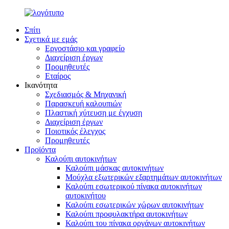
Σπίτι
Σχετικά με εμάς
Εργοστάσιο και γραφείο
Διαχείριση έργων
Προμηθευτές
Εταίρος
Ικανότητα
Σχεδιασμός & Μηχανική
Παρασκευή καλουπιών
Πλαστική χύτευση με έγχυση
Διαχείριση έργων
Ποιοτικός έλεγχος
Προμηθευτές
Προϊόντα
Καλούπι αυτοκινήτων
Καλούπι μάσκας αυτοκινήτων
Μούχλα εξωτερικών εξαρτημάτων αυτοκινήτων
Καλούπι εσωτερικού πίνακα αυτοκινήτων
αυτοκινήτου
Καλούπι εσωτερικών χώρων αυτοκινήτων
Καλούπι προφυλακτήρα αυτοκινήτων
Καλούπι του πίνακα οργάνων αυτοκινήτων